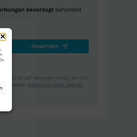
erbungen bevorzugt
behandelt
,
en
IDs
m. Wenn Du auf 'Absenden' klickst, um Dich
ttelt werden.
Erfahre hier mehr über die
n