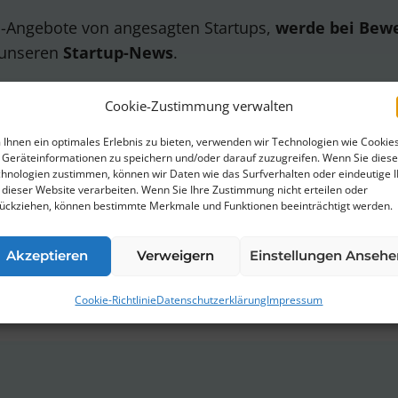
ob-Angebote von angesagten Startups,
werde bei Bew
 unseren
Startup-News
.
Cookie-Zustimmung verwalten
Ihnen ein optimales Erlebnis zu bieten, verwenden wir Technologien wie Cookies
Geräteinformationen zu speichern und/oder darauf zuzugreifen. Wenn Sie dies
hnologien zustimmen, können wir Daten wie das Surfverhalten oder eindeutige 
erklärung
von ThinkStartup zu.
 dieser Website verarbeiten. Wenn Sie Ihre Zustimmung nicht erteilen oder
ückziehen, können bestimmte Merkmale und Funktionen beeinträchtigt werden.
bestellen. Wir verwenden Mailchimp als unsere Marketingplattfor
rstanden, dass deine Daten zur Verarbeitung an MailChimp übermi
Akzeptieren
Verweigern
Einstellungen Ansehe
re Infos findest Du in unserer
Datenschutzerklärung
.
Cookie-Richtlinie
Datenschutzerklärung
Impressum