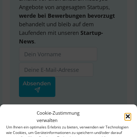
Angebote von angesagten Startups,
werde bei Bewerbungen bevorzugt
behandelt und bleib auf dem
Laufenden mit unseren
Startup-
News
.
Ja, ich stimme der
Cookie-Zustimmung
Datenschutzerklärung
von
verwalten
ThinkStartup zu.
Um Ihnen ein optimales Erlebnis zu bieten, verwenden wir Technologien
wie Cookies, um Geräteinformationen zu speichern und/oder darauf