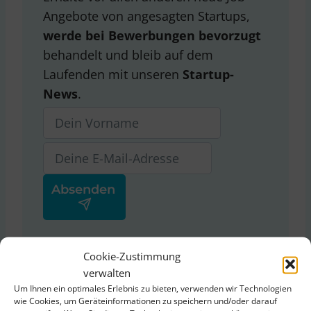
Angebote von angesagten Startups,
werde bei Bewerbungen bevorzugt
behandelt und bleib auf dem
Laufenden mit unseren
Startup-
News
.
Ja, ich stimme der
Cookie-Zustimmung
Datenschutzerklärung
von
verwalten
ThinkStartup zu.
Um Ihnen ein optimales Erlebnis zu bieten, verwenden wir Technologien
wie Cookies, um Geräteinformationen zu speichern und/oder darauf