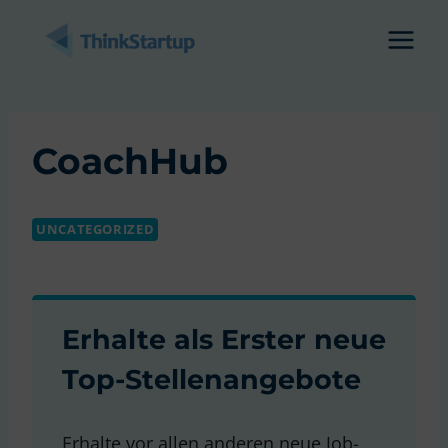
Zum
Inhalt
springen
CoachHub
UNCATEGORIZED
Erhalte als Erster neue
Top-Stellenangebote
Erhalte vor allen anderen neue Job-