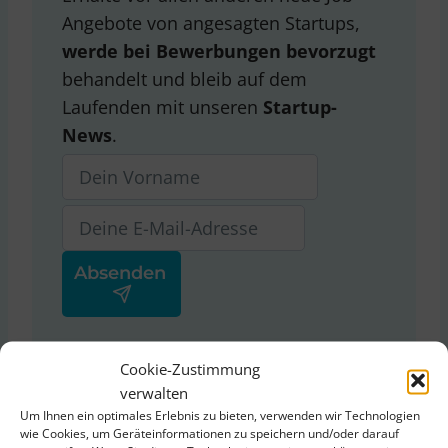
Angebote von angesagten Startups,
werde bei Bewerbungen bevorzugt
behandelt und bleib auf dem
Laufenden mit unseren
Startup-
News
.
Ja, ich stimme der
Cookie-Zustimmung
Datenschutzerklärung
von
verwalten
ThinkStartup zu.
Um Ihnen ein optimales Erlebnis zu bieten, verwenden wir Technologien
wie Cookies, um Geräteinformationen zu speichern und/oder darauf