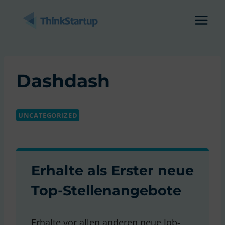
Zum
Inhalt
springen
Dashdash
UNCATEGORIZED
Erhalte als Erster neue
Top-Stellenangebote
Erhalte vor allen anderen neue Job-