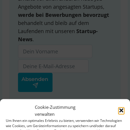
Angebote von angesagten Startups,
werde bei Bewerbungen bevorzugt
behandelt und bleib auf dem
Laufenden mit unseren
Startup-
News
.
Ja, ich stimme der
Cookie-Zustimmung
Datenschutzerklärung
von
verwalten
ThinkStartup zu.
Um Ihnen ein optimales Erlebnis zu bieten, verwenden wir Technologien
wie Cookies, um Geräteinformationen zu speichern und/oder darauf