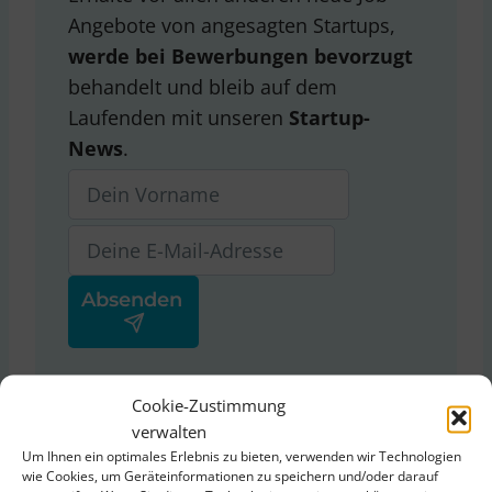
Angebote von angesagten Startups,
werde bei Bewerbungen bevorzugt
behandelt und bleib auf dem
Laufenden mit unseren
Startup-
News
.
Ja, ich stimme der
Cookie-Zustimmung
Datenschutzerklärung
von
verwalten
ThinkStartup zu.
Um Ihnen ein optimales Erlebnis zu bieten, verwenden wir Technologien
wie Cookies, um Geräteinformationen zu speichern und/oder darauf