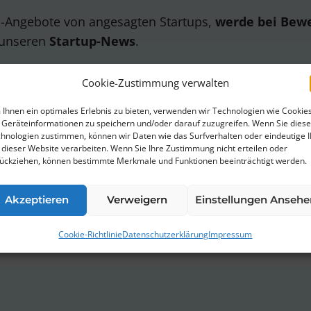
ob-Angebote von angesagten Startups,
werde bei Bew
 unseren
Startup-News
.
Cookie-Zustimmung verwalten
Ihnen ein optimales Erlebnis zu bieten, verwenden wir Technologien wie Cookies
Geräteinformationen zu speichern und/oder darauf zuzugreifen. Wenn Sie dies
hnologien zustimmen, können wir Daten wie das Surfverhalten oder eindeutige 
erklärung
von ThinkStartup zu.
 dieser Website verarbeiten. Wenn Sie Ihre Zustimmung nicht erteilen oder
ückziehen, können bestimmte Merkmale und Funktionen beeinträchtigt werden.
bestellen. Wir verwenden Mailchimp als unsere Marketingplattfor
rstanden, dass deine Daten zur Verarbeitung an MailChimp übermi
Akzeptieren
Verweigern
Einstellungen Ansehe
re Infos findest Du in unserer
Datenschutzerklärung
.
Cookie-Richtlinie
Datenschutzerklärung
Impressum