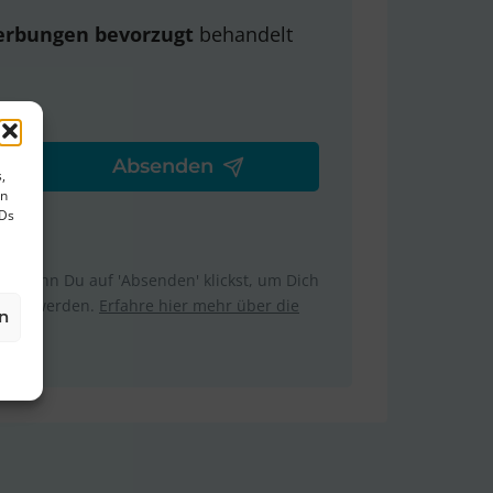
erbungen bevorzugt
behandelt
,
en
IDs
m. Wenn Du auf 'Absenden' klickst, um Dich
ttelt werden.
Erfahre hier mehr über die
n