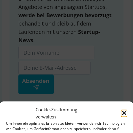
Angebote von angesagten Startups,
werde bei Bewerbungen bevorzugt
behandelt und bleib auf dem
Laufenden mit unseren
Startup-
News
.
Ja, ich stimme der
Cookie-Zustimmung
Datenschutzerklärung
von
verwalten
ThinkStartup zu.
Um Ihnen ein optimales Erlebnis zu bieten, verwenden wir Technologien
wie Cookies, um Geräteinformationen zu speichern und/oder darauf