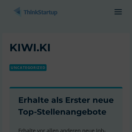
Zum
Inhalt
springen
KIWI.KI
UNCATEGORIZED
Erhalte als Erster neue
Top-Stellenangebote
Erhalte vor allen anderen neue Job-