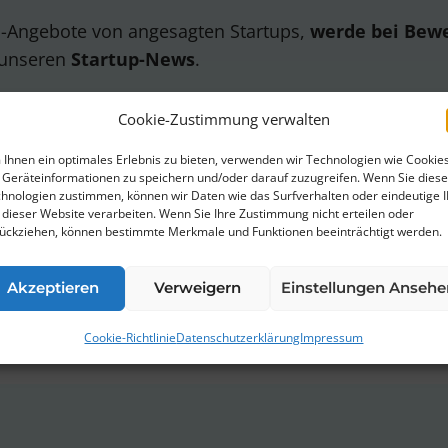
ob-Angebote von angesagten Startups,
werde bei Bew
 unseren
Startup-News
.
Cookie-Zustimmung verwalten
Ihnen ein optimales Erlebnis zu bieten, verwenden wir Technologien wie Cookies
Geräteinformationen zu speichern und/oder darauf zuzugreifen. Wenn Sie dies
hnologien zustimmen, können wir Daten wie das Surfverhalten oder eindeutige 
erklärung
von ThinkStartup zu.
 dieser Website verarbeiten. Wenn Sie Ihre Zustimmung nicht erteilen oder
ückziehen, können bestimmte Merkmale und Funktionen beeinträchtigt werden.
bestellen. Wir verwenden Mailchimp als unsere Marketingplattfor
rstanden, dass deine Daten zur Verarbeitung an MailChimp übermi
Akzeptieren
Verweigern
Einstellungen Ansehe
re Infos findest Du in unserer
Datenschutzerklärung
.
Cookie-Richtlinie
Datenschutzerklärung
Impressum