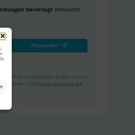
erbungen bevorzugt
behandelt
,
en
IDs
m. Wenn Du auf 'Absenden' klickst, um Dich
ttelt werden.
Erfahre hier mehr über die
n