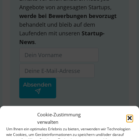
Angebote von angesagten Startups,
werde bei Bewerbungen bevorzugt
behandelt und bleib auf dem
Laufenden mit unseren
Startup-
News
.
Ja, ich stimme der
Cookie-Zustimmung
Datenschutzerklärung
von
verwalten
ThinkStartup zu.
Um Ihnen ein optimales Erlebnis zu bieten, verwenden wir Technologien
wie Cookies, um Geräteinformationen zu speichern und/oder darauf