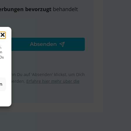
erbungen bevorzugt
behandelt
,
en
IDs
m. Wenn Du auf 'Absenden' klickst, um Dich
ttelt werden.
Erfahre hier mehr über die
n