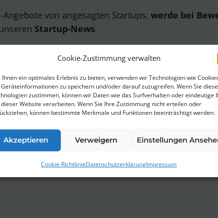
ob-Angebote von angesagten Startups,
werde bei Bew
 unseren
Startup-News
.
Cookie-Zustimmung verwalten
Ihnen ein optimales Erlebnis zu bieten, verwenden wir Technologien wie Cookies
Geräteinformationen zu speichern und/oder darauf zuzugreifen. Wenn Sie dies
hnologien zustimmen, können wir Daten wie das Surfverhalten oder eindeutige 
erklärung
von ThinkStartup zu.
 dieser Website verarbeiten. Wenn Sie Ihre Zustimmung nicht erteilen oder
ückziehen, können bestimmte Merkmale und Funktionen beeinträchtigt werden.
bestellen. Wir verwenden Mailchimp als unsere Marketingplattfor
rstanden, dass deine Daten zur Verarbeitung an MailChimp übermi
Akzeptieren
Verweigern
Einstellungen Ansehe
re Infos findest Du in unserer
Datenschutzerklärung
.
Cookie-Richtlinie
Datenschutzerklärung
Impressum