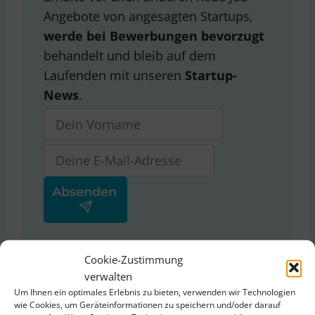
Angebote von angesagten Startups,
werde bei Bewerbungen bevorzugt
behandelt und bleib auf dem
Laufenden mit unseren
Startup-
News
.
Ja, ich stimme der
Cookie-Zustimmung
Datenschutzerklärung
von
verwalten
ThinkStartup zu.
Um Ihnen ein optimales Erlebnis zu bieten, verwenden wir Technologien
wie Cookies, um Geräteinformationen zu speichern und/oder darauf