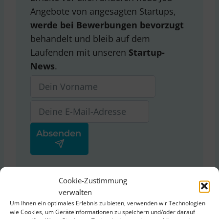
Angebote von angesagten Startups,
werde bei Bewerbungen bevorzugt
behandelt und bleib auf dem
Laufenden mit unseren
Startup-
News
.
Ja, ich stimme der
Cookie-Zustimmung
Datenschutzerklärung
von
verwalten
ThinkStartup zu.
Um Ihnen ein optimales Erlebnis zu bieten, verwenden wir Technologien
wie Cookies, um Geräteinformationen zu speichern und/oder darauf