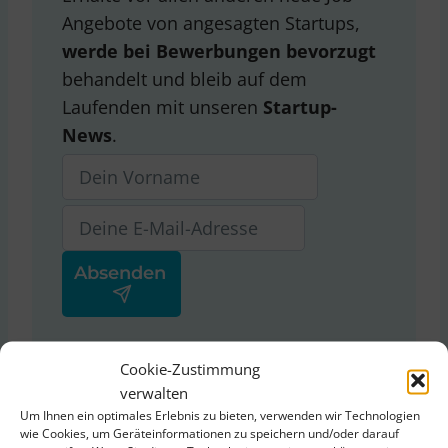
Angebote von angesagten Startups,
werde bei Bewerbungen bevorzugt
behandelt und bleib auf dem
Laufenden mit unseren
Startup-
News
.
Ja, ich stimme der
Cookie-Zustimmung
Datenschutzerklärung
von
verwalten
ThinkStartup zu.
Um Ihnen ein optimales Erlebnis zu bieten, verwenden wir Technologien
wie Cookies, um Geräteinformationen zu speichern und/oder darauf