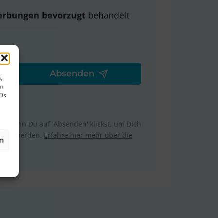
erbungen bevorzugt
behandelt
,
en
IDs
m. Wenn Du auf 'Absenden' klickst, um Dich
ttelt werden.
Erfahre hier mehr über die
n