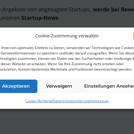
ob-Angebote von angesagten Startups,
werde bei Bew
 unseren
Startup-News
.
Cookie-Zustimmung verwalten
Ihnen ein optimales Erlebnis zu bieten, verwenden wir Technologien wie Cookies
Geräteinformationen zu speichern und/oder darauf zuzugreifen. Wenn Sie dies
hnologien zustimmen, können wir Daten wie das Surfverhalten oder eindeutige 
erklärung
von ThinkStartup zu.
 dieser Website verarbeiten. Wenn Sie Ihre Zustimmung nicht erteilen oder
ückziehen, können bestimmte Merkmale und Funktionen beeinträchtigt werden.
bestellen. Wir verwenden Mailchimp als unsere Marketingplattfor
rstanden, dass deine Daten zur Verarbeitung an MailChimp übermi
Akzeptieren
Verweigern
Einstellungen Ansehe
re Infos findest Du in unserer
Datenschutzerklärung
.
Cookie-Richtlinie
Datenschutzerklärung
Impressum