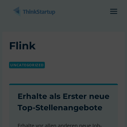
Zum
Inhalt
springen
Flink
UNCATEGORIZED
Erhalte als Erster neue
Top-Stellenangebote
Erhalte vor allen anderen neue Job-