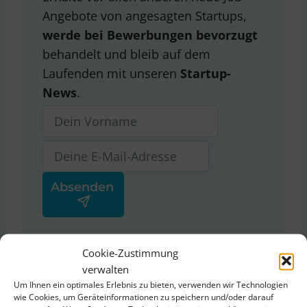
Angebote von angesagten Startups,
werde bei Bewerbungen bevorzugt
behandelt und bleib auf dem
Laufenden mit unseren
Startup-
News
.
Ja, ich stimme der
Cookie-Zustimmung
Datenschutzerklärung
von
verwalten
ThinkStartup zu.
Um Ihnen ein optimales Erlebnis zu bieten, verwenden wir Technologien
wie Cookies, um Geräteinformationen zu speichern und/oder darauf