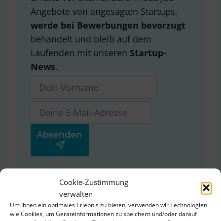
Angebote von angesagten Startups,
werde bei Bewerbungen bevorzugt
behandelt und bleib auf dem
Laufenden mit unseren
Startup-
News
.
Ja, ich stimme der
Cookie-Zustimmung
Datenschutzerklärung
von
verwalten
ThinkStartup zu.
Um Ihnen ein optimales Erlebnis zu bieten, verwenden wir Technologien
wie Cookies, um Geräteinformationen zu speichern und/oder darauf