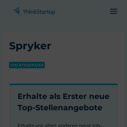
Zum
Inhalt
springen
Spryker
UNCATEGORIZED
Erhalte als Erster neue
Top-Stellenangebote
Erhalte vor allen anderen neue Job-