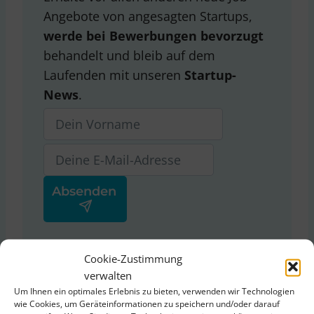
Angebote von angesagten Startups,
werde bei Bewerbungen bevorzugt
behandelt und bleib auf dem
Laufenden mit unseren
Startup-
News
.
Ja, ich stimme der
Cookie-Zustimmung
Datenschutzerklärung
von
verwalten
ThinkStartup zu.
Um Ihnen ein optimales Erlebnis zu bieten, verwenden wir Technologien
wie Cookies, um Geräteinformationen zu speichern und/oder darauf