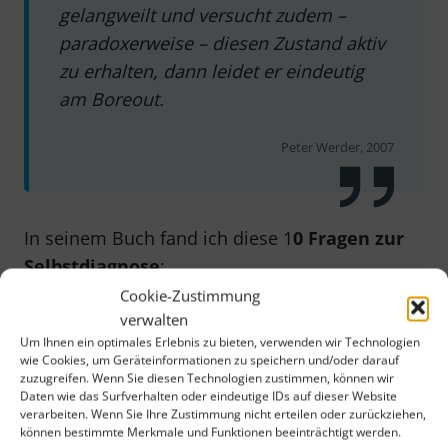
gelangweilt und versucht zudem –
paradoxerweise – diesen Zustand aktiv
zu erhalten, dann leidet er eindeutig
am Boreout.
Peter Werder, 2007
In seinem Buch fand ich diese 1
0 Fragen zur
Selbstdiagnose
:
Cookie-Zustimmung
verwalten
1. Erledigst du private
Um Ihnen ein optimales Erlebnis zu bieten, verwenden wir Technologien
wie Cookies, um Geräteinformationen zu speichern und/oder darauf
Aufgaben während der
zuzugreifen. Wenn Sie diesen Technologien zustimmen, können wir
Daten wie das Surfverhalten oder eindeutige IDs auf dieser Website
Arbeit?
verarbeiten. Wenn Sie Ihre Zustimmung nicht erteilen oder zurückziehen,
können bestimmte Merkmale und Funktionen beeinträchtigt werden.