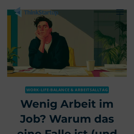
Zum
Inhalt
springen
WORK-LIFE-BALANCE & ARBEITSALLTAG
Wenig Arbeit im
Job? Warum das
eine Falle ist (und