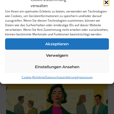
verwalten
auszeichnet
Um Ihnen ein optimales Erlebnis zu bieten, verwenden wir Technologien
wie Cookies, um Geräteinformationen zu speichern und/oder darauf
Von
Johannes Bopp
8. Dezember, 2023
zuzugreifen. Wenn Sie diesen Technologien zustimmen, können wir
Daten wie das Surfverhalten oder eindeutige IDs auf dieser Website
Wir hören nur die Erfolgsstorys. Doch
verarbeiten. Wenn Sie Ihre Zustimmung nicht erteilen oder zurückziehen,
können bestimmte Merkmale und Funktionen beeinträchtigt werden.
nach intensiver Recherche steht für mich
fest: Die Startup-Branche ist die…
Akzeptieren
DIE
WEITERLESEN
Verweigern
ERFOLGSFORMEL
ENTHÜLLT:
Einstellungen Ansehen
WAS
EIN
Cookie-Richtlinie
Datenschutzerklärung
Impressum
GUTES
STARTUP
AUSZEICHNET