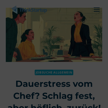
Zum
Inhalt
springen
JOBSUCHE ALLGEMEIN
Dauerstress vom
Chef? Schlag fest,
aber höflich, zurück!