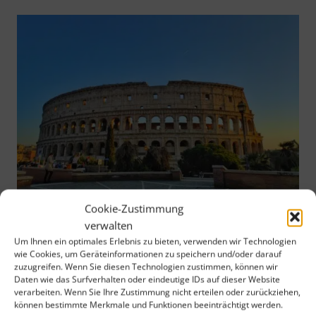
Cookie-Zustimmung
Im alten Rom gab es eine konservative Elite in
verwalten
Um Ihnen ein optimales Erlebnis zu bieten, verwenden wir Technologien
der Regierung. Diese Elite verachtete das
wie Cookies, um Geräteinformationen zu speichern und/oder darauf
einfache Volk – sie hielten sich für etwas
zuzugreifen. Wenn Sie diesen Technologien zustimmen, können wir
Daten wie das Surfverhalten oder eindeutige IDs auf dieser Website
besseres. Was das Volk dachte, war ihnen egal.
verarbeiten. Wenn Sie Ihre Zustimmung nicht erteilen oder zurückziehen,
können bestimmte Merkmale und Funktionen beeinträchtigt werden.