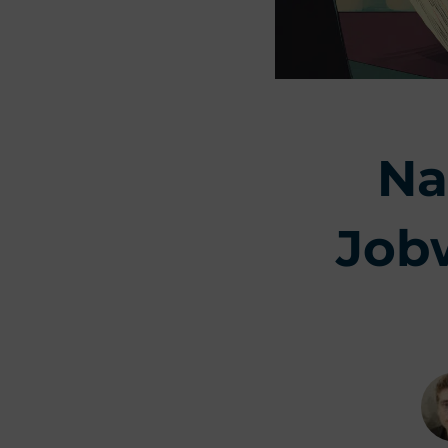
Na
Jobw