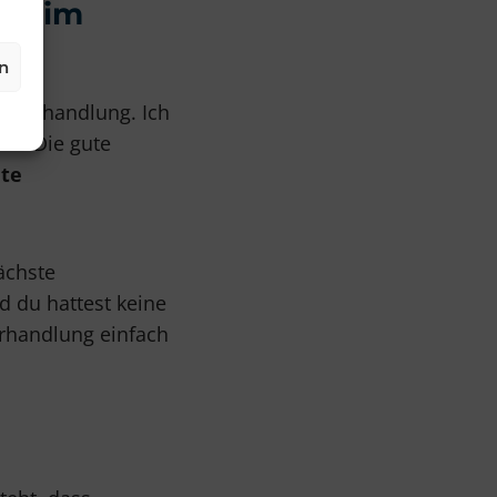
n beim
n
 Verhandlung. Ich
hm. Die gute
te
ächste
d du hattest keine
Verhandlung einfach