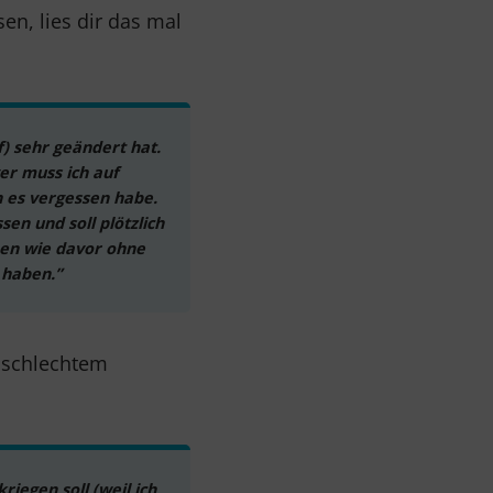
en, lies dir das mal
f) sehr geändert hat.
ger muss ich auf
h es vergessen habe.
sen und soll plötzlich
hen wie davor ohne
 haben.”
n schlechtem
iegen soll (weil ich