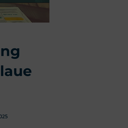
ung
laue
2025