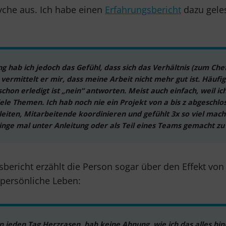
syche aus. Ich habe einen
Erfahrungsbericht
dazu geles
g hab ich jedoch das Gefühl, dass sich das Verhältnis (zum Che
vermittelt er mir, dass meine Arbeit nicht mehr gut ist. Häufi
chon erledigt ist „nein“ antworten. Meist auch einfach, weil ic
viele Themen. Ich hab noch nie ein Projekt von a bis z abgeschlos
eiten, Mitarbeitende koordinieren und gefühlt 3x so viel mac
inge mal unter Anleitung oder als Teil eines Teams gemacht zu
sbericht erzählt die Person sogar über den Effekt vo
persönliche Leben:
n jeden Tag Herzrasen, hab keine Ahnung, wie ich das alles hinkr