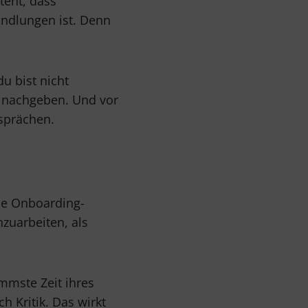
teht, dass
andlungen ist. Denn
u bist nicht
g nachgeben. Und vor
sprächen.
ne Onboarding-
nzuarbeiten, als
immste Zeit ihres
 Kritik. Das wirkt